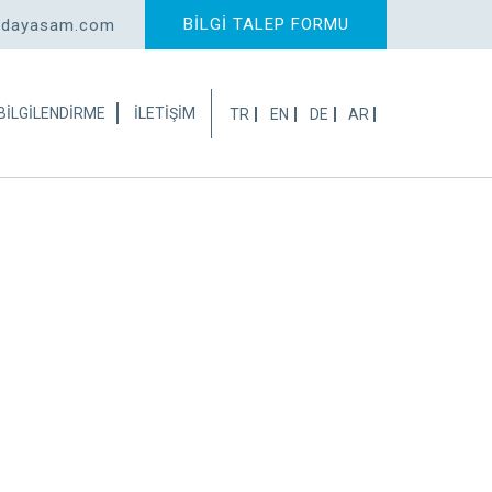
BİLGİ TALEP FORMU
adayasam.com
BİLGİLENDİRME
İLETİŞİM
TR
EN
DE
AR