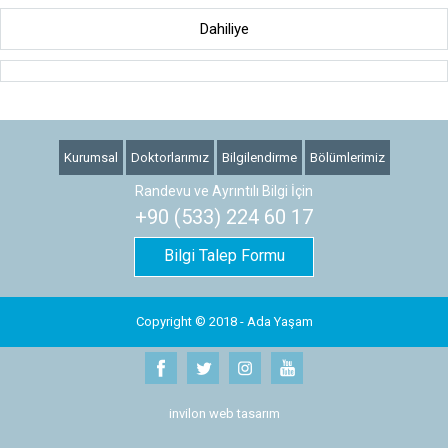
Dahiliye
Kurumsal
Doktorlarımız
Bilgilendirme
Bölümlerimiz
Randevu ve Ayrıntılı Bilgi İçin
+90 (533) 224 60 17
Bilgi Talep Formu
Copyright © 2018 - Ada Yaşam
invilon web tasarım