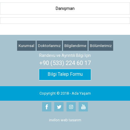
Danışman
Kurumsal
Doktorlarımız
Bilgilendirme
Bölümlerimiz
Randevu ve Ayrıntılı Bilgi İçin
+90 (533) 224 60 17
Bilgi Talep Formu
Copyright © 2018 - Ada Yaşam
invilon web tasarım